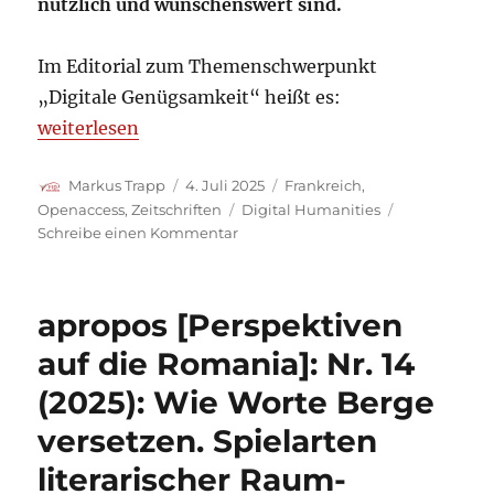
nützlich und wünschenswert sind.
Im Editorial zum Themenschwerpunkt
„Digitale Genügsamkeit“ heißt es:
„Die Zeitschrift ‚Humanités numériques‘ mit span
weiterlesen
Autor
Veröffentlicht
Kategorien
Markus Trapp
4. Juli 2025
Frankreich
,
am
Schlagwörter
Openaccess
,
Zeitschriften
Digital Humanities
zu
Schreibe einen Kommentar
Die
Zeitschrift
‚Humanités
apropos [Perspektiven
numériques‘
mit
auf die Romania]: Nr. 14
spannendem
(2025): Wie Worte Berge
Dossier:
Sobriété
versetzen. Spielarten
numérique
literarischer Raum-