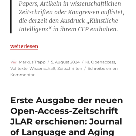
Papers, Artikeln in wissenschaftlichen
Zeitschriften oder Kongressen auflistet,
die derzeit den Ausdruck „Künstliche
Intelligenz“ in ihrem CFP enthalten.
„AdComunica-Themenheft zu KI und Kommunikat
weiterlesen
Autor
Veröffentlicht
Kategorien
Markus Trapp
5. August 2024
KI
,
Openaccess
,
am
Volltexte
,
Wissenschaft
,
Zeitschriften
Schreibe einen
zu
Kommentar
AdComunica-
Themenheft
zu
Erste Ausgabe der neuen
KI
und
Open-Access-Zeitschrift
Kommunikation
JLAR erschienen: Journal
of Language and Aging