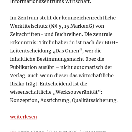
Informationszentrums Wirtschaft.
Im Zentrum steht der kennzeichenrechtliche
Werktitelschutz (§§ 5, 15 MarkenG) von
Zeitschriften- und Buchreihen. Die zentrale
Erkenntnis: Titelinhaber:in ist nach der BGH-
Leitentscheidung „Das Omen“, wer die
inhaltliche Bestimmungsmacht über die
Publikation ausübt – nicht automatisch der
Verlag, auch wenn dieser das wirtschaftliche
Risiko trägt. Entscheidend ist die
wissenschaftliche „Werksouveränität“:
Konzeption, Ausrichtung, Qualitätssicherung.
„Titelrechte sichern: Neues Rechtsgutachten für wi
weiterlesen
Autor
Veröffentlicht
Kategorien