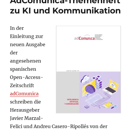
AdComunica-Themenheft
mit
zu KI und Kommunikation
neuer
Rubrik
Korpu
In der
Einleitung zur
neuen Ausgabe
der
angesehenen
spanischen
Open-Access-
Zeitschrift
adComunica
schreiben die
Herausgeber
Javier Marzal-
Felici und Andreu Casero-Ripollés von der