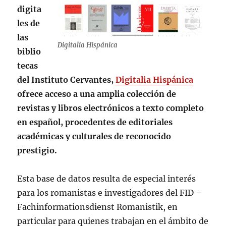
digita
les de
las
Digitalia Hispánica
biblio
tecas
del Instituto Cervantes,
Digitalia Hispánica
ofrece acceso a una amplia colección de
revistas y libros electrónicos a texto completo
en español, procedentes de editoriales
académicas y culturales de reconocido
prestigio.
Esta base de datos resulta de especial interés
para los romanistas e investigadores del FID –
Fachinformationsdienst Romanistik, en
particular para quienes trabajan en el ámbito de