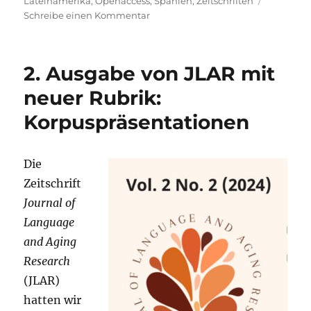
Lateinamerika
,
Openaccess
,
Spanien
,
Zeitschriften
zu
Schreibe einen Kommentar
apropos
[Perspektiven
auf
2. Ausgabe von JLAR mit
die
Romania]:
neuer Rubrik:
Nr.
Korpuspräsentationen
14
(2025):
Wie
Worte
Die
Berge
Zeitschrift
versetzen.
Journal of
Spielarten
literarischer
Language
Raum-
and Aging
Präsenzen
Research
in
narrativen
(JLAR)
Texten
hatten wir
vom