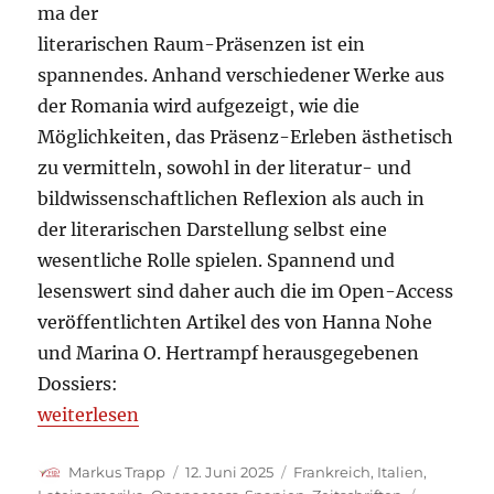
ma der
literarischen Raum-Präsenzen ist ein
spannendes. Anhand verschiedener Werke aus
der Romania wird aufgezeigt, wie die
Möglichkeiten, das Präsenz-Erleben ästhetisch
zu vermitteln, sowohl in der literatur- und
bildwissenschaftlichen Reflexion als auch in
der literarischen Darstellung selbst eine
wesentliche Rolle spielen. Spannend und
lesenswert sind daher auch die im Open-Access
veröffentlichten Artikel des von Hanna Nohe
und Marina O. Hertrampf herausgegebenen
Dossiers:
„apropos [Perspektiven auf die Romania]: Nr. 14 (2
weiterlesen
Autor
Veröffentlicht
Kategorien
Markus Trapp
12. Juni 2025
Frankreich
,
Italien
,
am