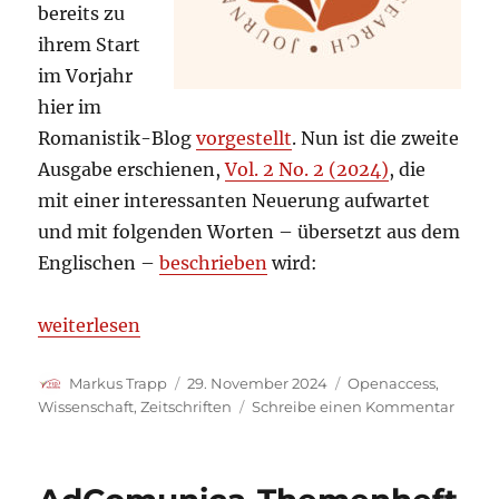
bereits zu
19.-21.
Jahrhundert
ihrem Start
im Vorjahr
hier im
Romanistik-Blog
vorgestellt
. Nun ist die zweite
Ausgabe erschienen,
Vol. 2 No. 2 (2024)
, die
mit einer interessanten Neuerung aufwartet
und mit folgenden Worten – übersetzt aus dem
Englischen –
beschrieben
wird:
„2. Ausgabe von JLAR mit neuer Rubrik: Korpusprä
weiterlesen
Autor
Veröffentlicht
Kategorien
Markus Trapp
29. November 2024
Openaccess
,
am
zu
Wissenschaft
,
Zeitschriften
Schreibe einen Kommentar
2.
Ausg
von
JLAR