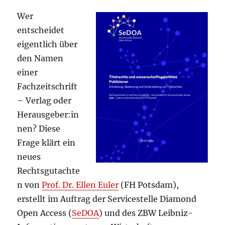
Wer
entscheidet
eigentlich über
den Namen
einer
Fachzeitschrift
– Verlag oder
Herausgeber:in
nen? Diese
Frage klärt ein
neues
Rechtsgutachte
n von
Prof. Dr. Ellen Euler
(FH Potsdam),
erstellt im Auftrag der Servicestelle Diamond
Open Access (
SeDOA
) und des ZBW Leibniz-