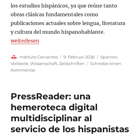
los estudios hispánicos, ya que reúne tanto
obras clásicas fundamentales como
publicaciones actuales sobre lengua, literatura
y cultura del mundo hispanohablante.
„Digitalia Hispánica. Revistas y libros digitales a t
weiterlesen
Autor
Veröffentlicht
Kategorien
Instituto Cervantes
9. Februar 2026
Spanien
,
am
Volltexte
,
Wissenschaft
,
Zeitschriften
Schreibe einen
zu
Kommentar
Digitalia
Hispánica.
Revistas
PressReader: una
y
libros
hemeroteca digital
digitales
multidisciplinar al
a
texto
servicio de los hispanistas
completo
en