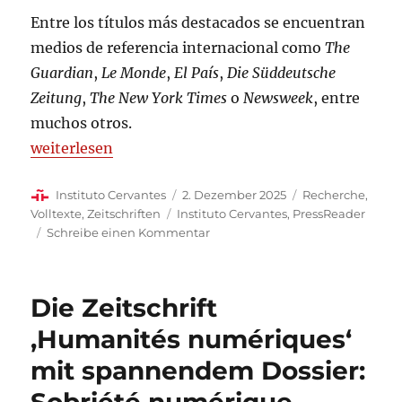
Entre los títulos más destacados se encuentran
medios de referencia internacional como
The
Guardian
,
Le Monde
,
El País
,
Die Süddeutsche
Zeitung
,
The New York Times
o
Newsweek
, entre
muchos otros.
„PressReader: una hemeroteca digital multidisciplina
weiterlesen
Autor
Veröffentlicht
Kategorien
Instituto Cervantes
2. Dezember 2025
Recherche
,
am
Schlagwörter
Volltexte
,
Zeitschriften
Instituto Cervantes
,
PressReader
zu
Schreibe einen Kommentar
PressReader:
una
hemeroteca
Die Zeitschrift
digital
multidisciplinar
‚Humanités numériques‘
al
mit spannendem Dossier:
servicio
de
los