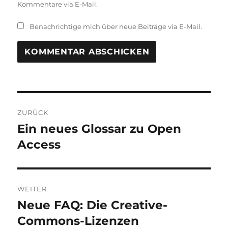
Kommentare via E-Mail.
Benachrichtige mich über neue Beiträge via E-Mail.
Beitragsnavigation
ZURÜCK
Ein neues Glossar zu Open
Vorheriger
Beitrag:
Access
WEITER
Neue FAQ: Die Creative-
Nächster
Beitrag:
Commons-Lizenzen