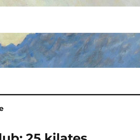
e
ub: 25 kilates