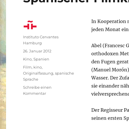
In Kooperation 
jeden Monat ein
Autor
Instituto Cervantes
Hamburg
Abel (Francesc G
Veröffentlicht
26. Januar 2012
orthodoxen Meth
am
Kategorien
Kino
,
Spanien
den Fugen gerate
Schlagwörter
Film
,
kino
,
(Manuel Morón) 
Originalfassung
,
spanische
Wasser. Der Zufa
Sprache
sie einander näh
Schreibe einen
zu
Kommentar
vielverspreche
Spanischer
Filmklub:
Der Regisseur P
25
kilates
seinen ersten Sp