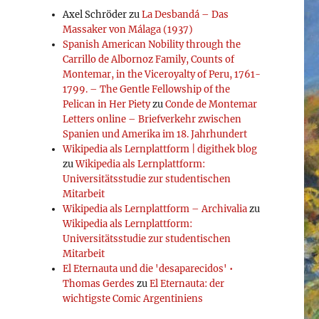
Axel Schröder
zu
La Desbandá – Das
Massaker von Málaga (1937)
Spanish American Nobility through the
Carrillo de Albornoz Family, Counts of
Montemar, in the Viceroyalty of Peru, 1761-
1799. – The Gentle Fellowship of the
Pelican in Her Piety
zu
Conde de Montemar
Letters online – Briefverkehr zwischen
Spanien und Amerika im 18. Jahrhundert
Wikipedia als Lernplattform | digithek blog
zu
Wikipedia als Lernplattform:
Universitätsstudie zur studentischen
Mitarbeit
Wikipedia als Lernplattform – Archivalia
zu
Wikipedia als Lernplattform:
Universitätsstudie zur studentischen
Mitarbeit
El Eternauta und die 'desaparecidos' •
Thomas Gerdes
zu
El Eternauta: der
wichtigste Comic Argentiniens