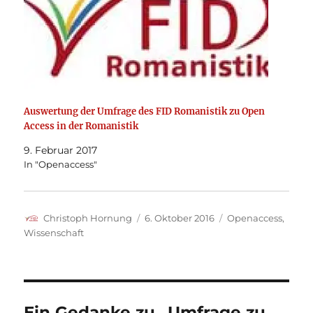
Auswertung der Umfrage des FID Romanistik zu Open
Access in der Romanistik
9. Februar 2017
In "Openaccess"
Autor
Veröffentlicht
Kategorien
Christoph Hornung
6. Oktober 2016
Openaccess
,
am
Wissenschaft
Ein Gedanke zu „Umfrage zu