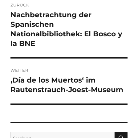
ZURÜCK
Nachbetrachtung der
Vorheriger
Beitrag:
Spanischen
Nationalbibliothek: El Bosco y
la BNE
WEITER
‚Día de los Muertos‘ im
Nächster
Beitrag:
Rautenstrauch-Joest-Museum
SU
Suche