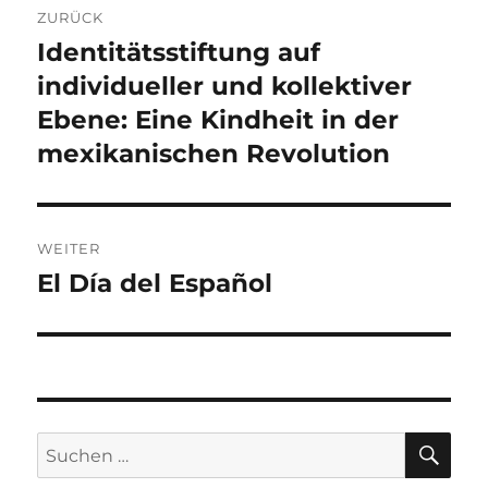
ZURÜCK
Identitätsstiftung auf
Vorheriger
Beitrag:
individueller und kollektiver
Ebene: Eine Kindheit in der
mexikanischen Revolution
WEITER
El Día del Español
Nächster
Beitrag:
SU
Suche
nach: