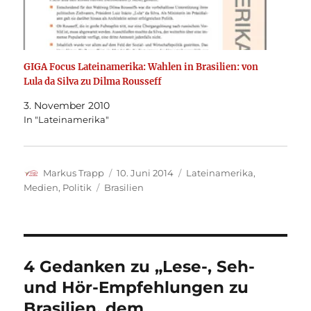
GIGA Focus Lateinamerika: Wahlen in Brasilien: von
Lula da Silva zu Dilma Rousseff
3. November 2010
In "Lateinamerika"
Autor
Veröffentlicht
Kategorien
Markus Trapp
10. Juni 2014
Lateinamerika
,
am
Schlagwörter
Medien
,
Politik
Brasilien
4 Gedanken zu „Lese-, Seh-
und Hör-Empfehlungen zu
Brasilien, dem