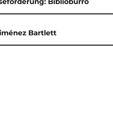
seförderung: Biblioburro
Giménez Bartlett