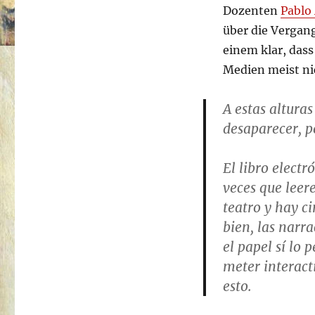
Dozenten
Pablo 
über die Vergan
einem klar, das
Medien meist nic
A estas altura
desaparecer, p
El libro elect
veces que leer
teatro y hay c
bien, las narr
el papel sí lo 
meter interact
esto.