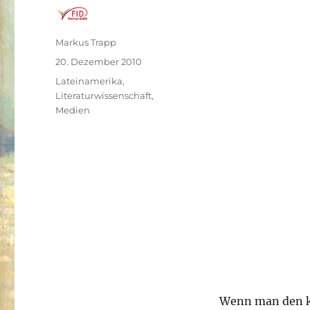
Autor
Markus Trapp
Veröffentlicht
20. Dezember 2010
am
Kategorien
Lateinamerika
,
Literaturwissenschaft
,
Medien
Wenn man den k