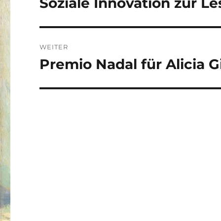
Soziale Innovation zur Le
Vorheriger
Beitrag:
WEITER
Premio Nadal für Alicia 
Nächster
Beitrag: