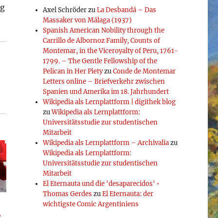
og
Axel Schröder
zu
La Desbandá – Das
Massaker von Málaga (1937)
Spanish American Nobility through the
Carrillo de Albornoz Family, Counts of
Montemar, in the Viceroyalty of Peru, 1761-
1799. – The Gentle Fellowship of the
Pelican in Her Piety
zu
Conde de Montemar
Letters online – Briefverkehr zwischen
Spanien und Amerika im 18. Jahrhundert
Wikipedia als Lernplattform | digithek blog
zu
Wikipedia als Lernplattform:
Universitätsstudie zur studentischen
Mitarbeit
Wikipedia als Lernplattform – Archivalia
zu
Wikipedia als Lernplattform:
Universitätsstudie zur studentischen
Mitarbeit
El Eternauta und die 'desaparecidos' •
Thomas Gerdes
zu
El Eternauta: der
wichtigste Comic Argentiniens
L