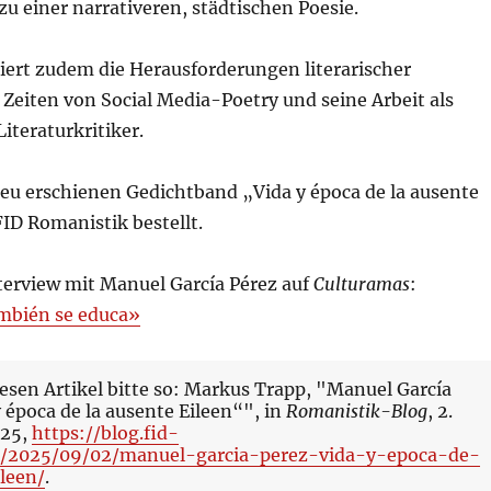
u einer narrativeren, städtischen Poesie.
iert zudem die Herausforderungen literarischer
Zeiten von Social Media-Poetry und seine Arbeit als
iteraturkritiker.
eu erschienen Gedichtband „Vida y época de la ausente
FID Romanistik bestellt.
terview mit Manuel García Pérez auf
Culturamas
:
ambién se educa»
iesen Artikel bitte so: Markus Trapp, "Manuel García
 época de la ausente Eileen“", in
Romanistik-Blog
, 2.
025,
https://blog.fid-
e/2025/09/02/manuel-garcia-perez-vida-y-epoca-de-
leen/
.