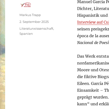
Manuel García Pé
Dichter, Literat
Autor
Markus Trapp
Hispanistik und
Veröffentlicht
2. September 2025
Interview auf C
am
Kategorien
Literaturwissenschaft
,
seinen preisgek
Spanien
época de la ause
Nacional de Poesí
Das Werk entsta
nordamerikanisc
Moore und Otes
die fiktive Biog
Eileen. García P
Einsamkeit – Th
geprägt wurden. 
kann“ und erklä