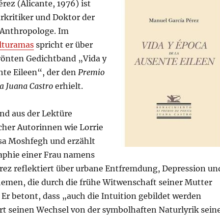
rez (Alicante, 1976) ist
urkritiker und Doktor der
 Anthropologe. Im
ulturamas
spricht er über
rönten Gedichtband „Vida y
nte Eileen“, der den
Premio
a Juana Castro
erhielt.
nd aus der Lektüre
her Autorinnen wie Lorrie
sa Moshfegh und erzählt
raphie einer Frau namens
érez reflektiert über urbane Entfremdung, Depression un
emen, die durch die frühe Witwenschaft seiner Mutter
Er betont, dass „auch die Intuition gebildet werden
rt seinen Wechsel von der symbolhaften Naturlyrik sein