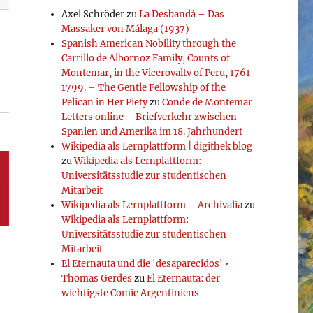
Axel Schröder
zu
La Desbandá – Das
Massaker von Málaga (1937)
Spanish American Nobility through the
Carrillo de Albornoz Family, Counts of
Montemar, in the Viceroyalty of Peru, 1761-
1799. – The Gentle Fellowship of the
Pelican in Her Piety
zu
Conde de Montemar
Letters online – Briefverkehr zwischen
Spanien und Amerika im 18. Jahrhundert
Wikipedia als Lernplattform | digithek blog
zu
Wikipedia als Lernplattform:
Universitätsstudie zur studentischen
Mitarbeit
Wikipedia als Lernplattform – Archivalia
zu
Wikipedia als Lernplattform:
Universitätsstudie zur studentischen
Mitarbeit
El Eternauta und die 'desaparecidos' •
Thomas Gerdes
zu
El Eternauta: der
wichtigste Comic Argentiniens