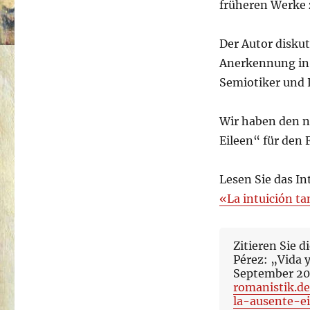
früheren Werke z
Der Autor diskut
Anerkennung in 
Semiotiker und L
Wir haben den n
Eileen“ für den 
Lesen Sie das In
«La intuición t
Zitieren Sie d
Pérez: „Vida y
September 2
romanistik.d
la-ausente-ei