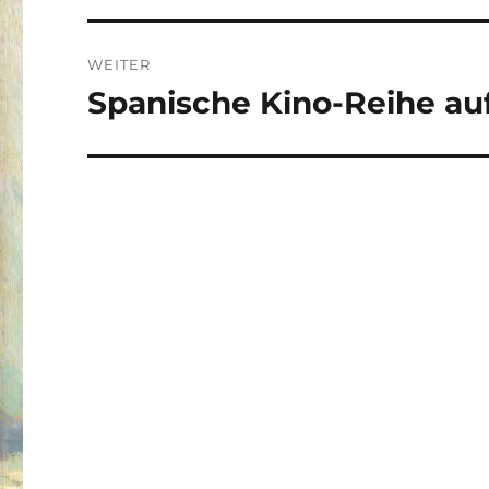
WEITER
Spanische Kino-Reihe au
Nächster
Beitrag: